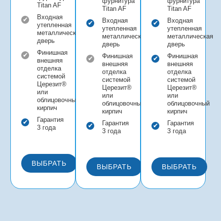
фурнитура
фурнитура
Titan AF
Titan AF
Titan AF
Входная
Входная
Входная
утепленная
утепленная
утепленная
металлическая
металлическая
металлическая
дверь
дверь
дверь
Финишная
Финишная
Финишная
внешняя
внешняя
внешняя
отделка
отделка
отделка
системой
системой
системой
Церезит®
Церезит®
Церезит®
или
или
или
облицовочный
облицовочный
облицовочный
кирпич
кирпич
кирпич
Гарантия
Гарантия
Гарантия
3 года
3 года
3 года
ВЫБРАТЬ
ВЫБРАТЬ
ВЫБРАТЬ