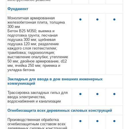
Фундамент
Монолитная армированная
●
●
●
железобетонная плита, толщина
300 мм
Бетон В25 М350; выемка и
подготовка грунта; песчаная
подушка 300 мм; щебневая
подушка 120 мм; разделение
каждого слоя геотекстилем;
трамбовка; гидроизоляция;
выставление опалубки; утепление
50 мм; двойное армирование, d12
мм, ячейка 250 мм; приемка и
укладка бетона
Закладные для ввода в дом внешних инженерных
коммуникаций
Трассировка закладных гильз для
●
●
●
ввода электричества,
водоснабжения и канализации
Огнебиозащита всех деревянных силовых конструкций
Производственная обработка
●
●
●
огнебиозащитным составом всех
деревянных силовых конструкций