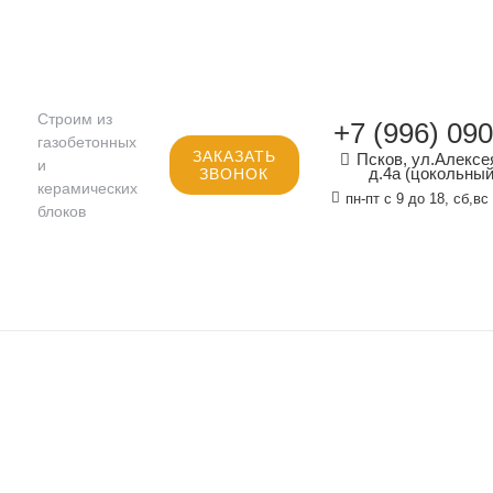
Строим из
+7 (996) 09
газобетонных
ЗАКАЗАТЬ
Псков, ул.Алексе
и
д.4а (цокольный
ЗВОНОК
керамических
пн-пт с 9 до 18, сб,
блоков