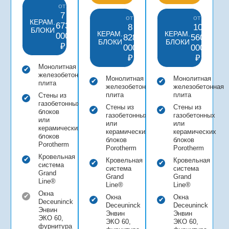
от
7
от
от
КЕРАМ.
673
8
10
БЛОКИ
КЕРАМ.
КЕРАМ.
000
828
560
БЛОКИ
БЛОКИ
₽
000
000
₽
₽
Монолитная
железобетонная
Монолитная
Монолитная
плита
железобетонная
железобетонная
плита
плита
Стены из
газобетонных
Стены из
Стены из
блоков
газобетонных
газобетонных
или
или
или
керамических
керамических
керамических
блоков
блоков
блоков
Porotherm
Porotherm
Porotherm
Кровельная
Кровельная
Кровельная
система
система
система
Grand
Grand
Grand
Line®
Line®
Line®
Окна
Окна
Окна
Deceuninck
Deceuninck
Deceuninck
Энвин
Энвин
Энвин
ЭКО 60,
ЭКО 60,
ЭКО 60,
фурнитура