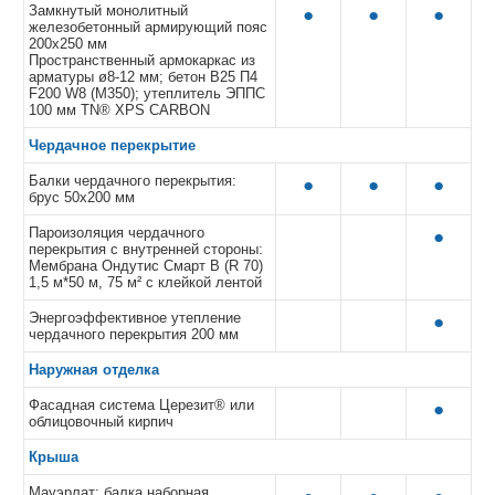
Замкнутый монолитный
●
●
●
железобетонный армирующий пояс
200х250 мм
Пространственный армокаркас из
арматуры ø8-12 мм; бетон В25 П4
F200 W8 (M350); утеплитель ЭППС
100 мм TN® XPS CARBON
Чердачное перекрытие
Балки чердачного перекрытия:
●
●
●
брус 50х200 мм
Пароизоляция чердачного
●
перекрытия с внутренней стороны:
Мембрана Ондутис Смарт B (R 70)
1,5 м*50 м, 75 м² с клейкой лентой
Энергоэффективное утепление
●
чердачного перекрытия 200 мм
Наружная отделка
Фасадная система Церезит® или
●
облицовочный кирпич
Крыша
Мауэрлат: балка наборная