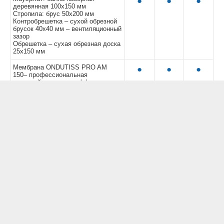
●
●
●
деревянная 100х150 мм
Стропила: брус 50х200 мм
Контробрешетка – сухой обрезной
брусок 40х40 мм – вентиляционный
зазор
Обрешетка – сухая обрезная доска
25х150 мм
Мембрана ONDUTISS PRO AM
●
●
●
150– профессиональная
трехслойная супердиффузионная
мембрана повышенной прочности
(1,5 м*50 м, 75 м²) с клейкой лентой
Энергоэффективное утепление
●
чердачного перекрытия 200 мм
Кровельное покрытие:
●
●
●
металлочерепица Grand Line®, 0,5
мм
Водосточная система: Grand Line®
●
Подшив карнизов (свесов) кровли:
●
перфософиты Grand Line®
Окна