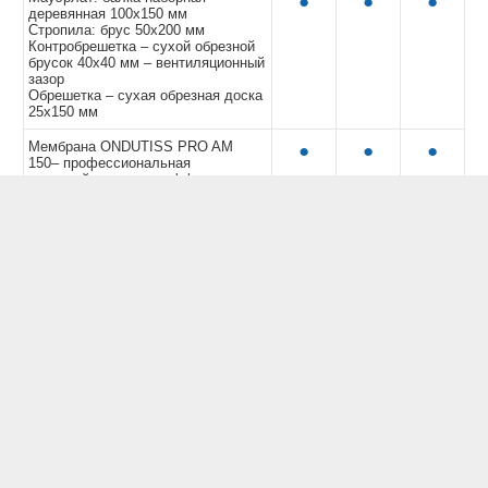
●
●
●
деревянная 100х150 мм
Стропила: брус 50х200 мм
Контробрешетка – сухой обрезной
брусок 40х40 мм – вентиляционный
зазор
Обрешетка – сухая обрезная доска
25х150 мм
Мембрана ONDUTISS PRO AM
●
●
●
150– профессиональная
трехслойная супердиффузионная
мембрана повышенной прочности
(1,5 м*50 м, 75 м²) с клейкой лентой
Энергоэффективное утепление
●
чердачного перекрытия 200 мм
Кровельное покрытие:
●
●
●
металлочерепица Grand Line®, 0,5
мм
Водосточная система: Grand Line®
●
Подшив карнизов (свесов) кровли:
●
перфософиты Grand Line®
Окна