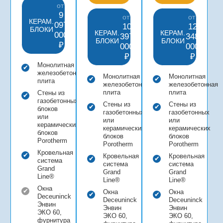
от
9
от
от
КЕРАМ.
097
10
12
БЛОКИ
КЕРАМ.
КЕРАМ.
000
397
348
БЛОКИ
БЛОКИ
₽
000
000
₽
₽
Монолитная
железобетонная
Монолитная
Монолитная
плита
железобетонная
железобетонная
плита
плита
Стены из
газобетонных
Стены из
Стены из
блоков
газобетонных
газобетонных
или
или
или
керамических
керамических
керамических
блоков
блоков
блоков
Porotherm
Porotherm
Porotherm
Кровельная
Кровельная
Кровельная
система
система
система
Grand
Grand
Grand
Line®
Line®
Line®
Окна
Окна
Окна
Deceuninck
Deceuninck
Deceuninck
Энвин
Энвин
Энвин
ЭКО 60,
ЭКО 60,
ЭКО 60,
фурнитура