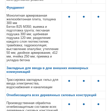
Фундамент
Монолитная армированная
●
●
●
железобетонная плита, толщина
300 мм
Бетон В25 М350; выемка и
подготовка грунта; песчаная
подушка 300 мм; щебневая
подушка 120 мм; разделение
каждого слоя геотекстилем;
трамбовка; гидроизоляция;
выставление опалубки; утепление
50 мм; двойное армирование, d12
мм, ячейка 250 мм; приемка и
укладка бетона
Закладные для ввода в дом внешних инженерных
коммуникаций
Трассировка закладных гильз для
●
●
●
ввода электричества,
водоснабжения и канализации
Огнебиозащита всех деревянных силовых конструкций
Производственная обработка
●
●
●
огнебиозащитным составом всех
деревянных силовых конструкций