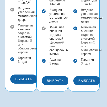
фурнитура
фурнитура
Titan AF
Titan AF
Titan AF
Входная
Входная
Входная
утепленная
утепленная
утепленная
металлическая
металлическая
металлическая
дверь
дверь
дверь
Финишная
Финишная
Финишная
внешняя
внешняя
внешняя
отделка
отделка
отделка
системой
системой
системой
Церезит®
Церезит®
Церезит®
или
или
или
облицовочный
облицовочный
облицовочный
кирпич
кирпич
кирпич
Гарантия
Гарантия
Гарантия
3 года
3 года
3 года
ВЫБРАТЬ
ВЫБРАТЬ
ВЫБРАТЬ