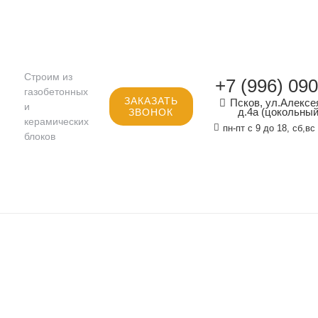
Строим из
+7 (996) 09
газобетонных
ЗАКАЗАТЬ
Псков, ул.Алексе
и
д.4а (цокольный
ЗВОНОК
керамических
пн-пт с 9 до 18, сб,
блоков