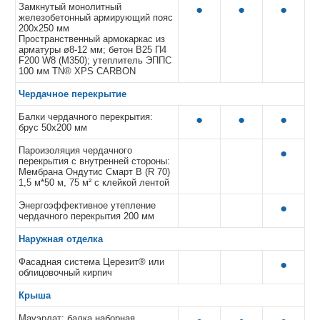
Замкнутый монолитный
●
●
●
железобетонный армирующий пояс
200х250 мм
Пространственный армокаркас из
арматуры ø8-12 мм; бетон В25 П4
F200 W8 (M350); утеплитель ЭППС
100 мм TN® XPS CARBON
Чердачное перекрытие
Балки чердачного перекрытия:
●
●
●
брус 50х200 мм
Пароизоляция чердачного
●
перекрытия с внутренней стороны:
Мембрана Ондутис Смарт B (R 70)
1,5 м*50 м, 75 м² с клейкой лентой
Энергоэффективное утепление
●
чердачного перекрытия 200 мм
Наружная отделка
Фасадная система Церезит® или
●
облицовочный кирпич
Крыша
Мауэрлат: балка наборная